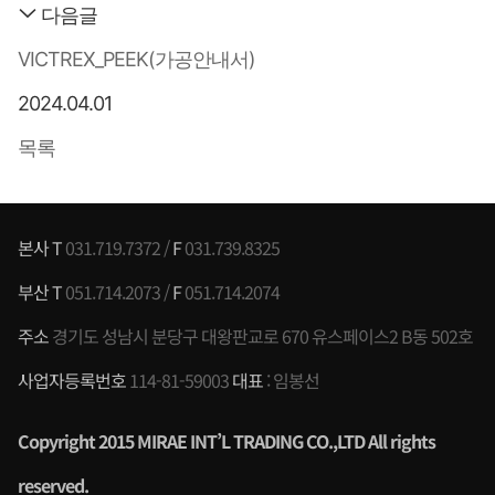
다음글
VICTREX_PEEK(가공안내서)
2024.04.01
목록
본사 T
031.719.7372 /
F
031.739.8325
부산 T
051.714.2073 /
F
051.714.2074
주소
경기도 성남시 분당구 대왕판교로 670 유스페이스2 B동 502호
사업자등록번호
114-81-59003
대표
: 임봉선
Copyright 2015 MIRAE INT’L TRADING CO.,LTD All rights
reserved
.