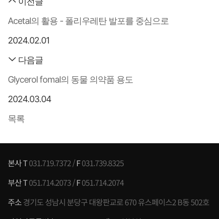
이전글
Acetal의 활용 - 폴리우레탄 발포를 중심으로
2024.02.01
다음글
Glycerol fomal의 동물 의약품 용도
2024.03.04
목록
본사 T
031.719.7372 /
F
031.739.8325
부산 T
051.714.2073 /
F
051.714.2074
주소
경기도 성남시 분당구 대왕판교로 670 유스페이스2 B동 502호