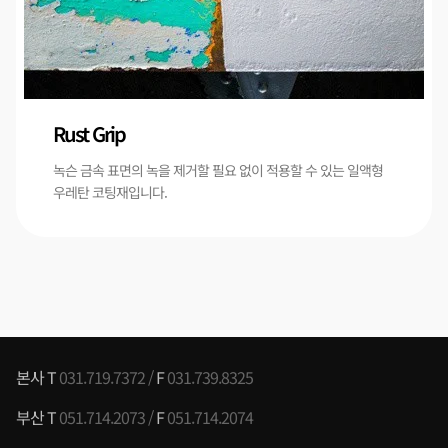
Rust Grip
녹슨 금속 표면의 녹을 제거할 필요 없이 적용할 수 있는 일액형
우레탄 코팅재입니다.
본사 T
031.719.7372 /
F
031.739.8325
부산 T
051.714.2073 /
F
051.714.2074