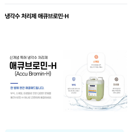
냉각수 처리제 애큐브로민-H