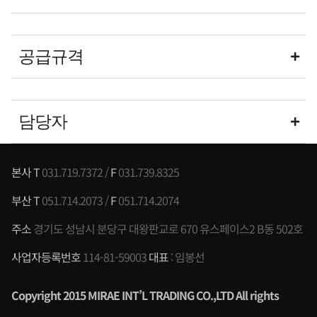
공급규격
담당자
본사 T
031.719.7372 /
F
031.739.8325
부산 T
051.714.2073 /
F
051.714.2074
주소
경기도 성남시 분당구 대왕판교로 670 유스페이스2 B동 502호
사업자등록번호
114-81-59003
대표
: 임봉선
Copyright 2015 MIRAE INT’L TRADING CO.,LTD All rights