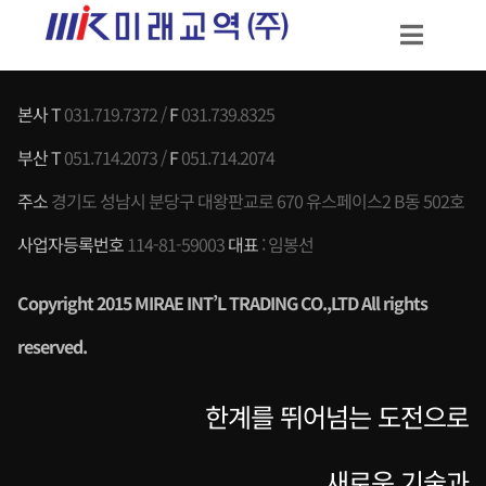
본사 T
031.719.7372 /
F
031.739.8325
부산 T
051.714.2073 /
F
051.714.2074
주소
경기도 성남시 분당구 대왕판교로 670 유스페이스2 B동 502호
사업자등록번호
114-81-59003
대표
: 임봉선
Copyright 2015 MIRAE INT’L TRADING CO.,LTD All rights
reserved
.
한계를 뛰어넘는 도전으로
새로운 기술과