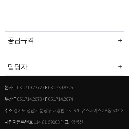
공급규격
담당자
본사 T
031.719.7372 /
F
031.739.8325
부산 T
051.714.2073 /
F
051.714.2074
주소
경기도 성남시 분당구 대왕판교로 670 유스페이스2 B동 502호
사업자등록번호
114-81-59003
대표
: 임봉선