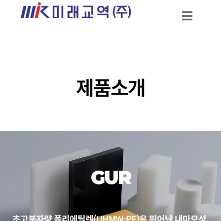
제품소개
GUR
초고분자량 폴리에틸렌(UHMW-PE)은 뛰어난 내마모성,