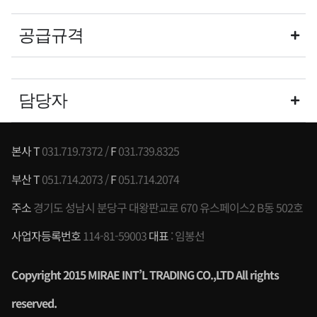
공급규격
담당자
본사 T
031.719.7372 /
F
031.739.8325
부산 T
051.714.2073 /
F
051.714.2074
주소
경기도 성남시 분당구 대왕판교로 670 유스페이스2 B동 502호
사업자등록번호
114-81-59003
대표
: 임봉선
Copyright 2015 MIRAE INT’L TRADING CO.,LTD All rights
reserved
.