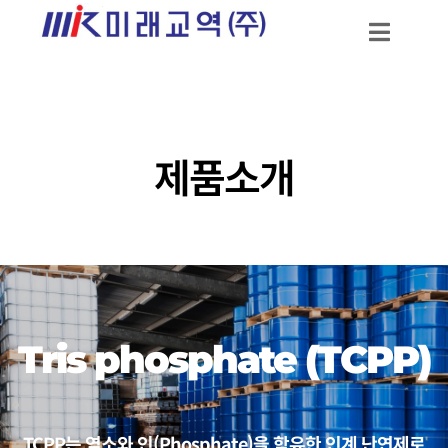
제품소개
Tris phosphate (TCPP)
TCPP는 염소와 인(Phosphate)을 함유한 인계 난연제로