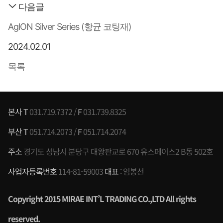
다음글
AglON Silver Series (항균 코팅재)
2024.02.01
목록
본사 T
031.719.7372 /
F
031.739.8325
부산 T
051.714.2073 /
F
051.714.2074
주소
경기도 성남시 분당구 대왕판교로 670 유스페이스2 B동 502호
사업자등록번호
114-81-59003
대표
: 임봉선
Copyright 2015 MIRAE INT’L TRADING CO.,LTD All rights
reserved
.