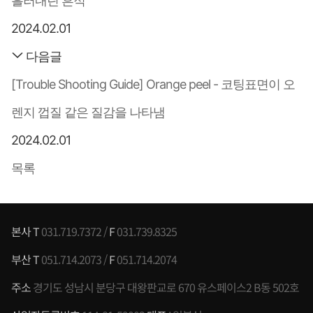
흘러내린 흔적
2024.02.01
다음글
[Trouble Shooting Guide] Orange peel - 코팅표면이 오
렌지 껍질 같은 질감을 나타냄
2024.02.01
목록
본사 T
031.719.7372 /
F
031.739.8325
부산 T
051.714.2073 /
F
051.714.2074
주소
경기도 성남시 분당구 대왕판교로 670 유스페이스2 B동 502호